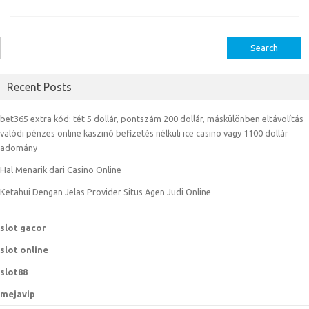
S
e
a
Recent Posts
r
c
bet365 extra kód: tét 5 dollár, pontszám 200 dollár, máskülönben eltávolítás
h
valódi pénzes online kaszinó befizetés nélküli ice casino vagy 1100 dollár
f
adomány
o
Hal Menarik dari Casino Online
r
Ketahui Dengan Jelas Provider Situs Agen Judi Online
:
slot gacor
slot online
slot88
mejavip