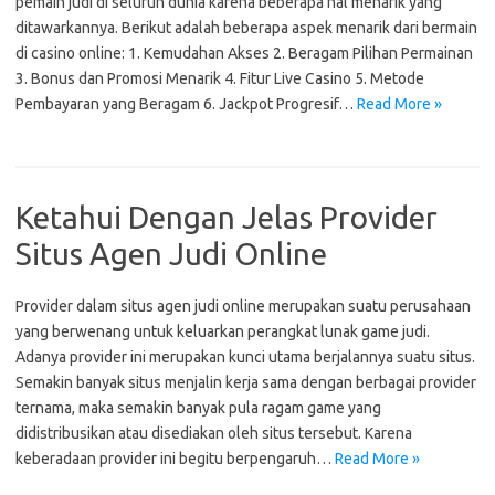
pemain judi di seluruh dunia karena beberapa hal menarik yang
ditawarkannya. Berikut adalah beberapa aspek menarik dari bermain
di casino online: 1. Kemudahan Akses 2. Beragam Pilihan Permainan
3. Bonus dan Promosi Menarik 4. Fitur Live Casino 5. Metode
Pembayaran yang Beragam 6. Jackpot Progresif…
Read More »
Ketahui Dengan Jelas Provider
Situs Agen Judi Online
Provider dalam situs agen judi online merupakan suatu perusahaan
yang berwenang untuk keluarkan perangkat lunak game judi.
Adanya provider ini merupakan kunci utama berjalannya suatu situs.
Semakin banyak situs menjalin kerja sama dengan berbagai provider
ternama, maka semakin banyak pula ragam game yang
didistribusikan atau disediakan oleh situs tersebut. Karena
keberadaan provider ini begitu berpengaruh…
Read More »