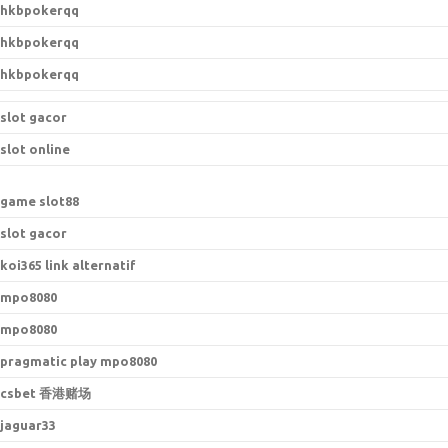
hkbpokerqq
hkbpokerqq
hkbpokerqq
slot gacor
slot online
game slot88
slot gacor
koi365 link alternatif
mpo8080
mpo8080
pragmatic play mpo8080
csbet 香港赌场
jaguar33