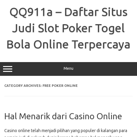
Skip
to
QQ911a – Daftar Situs
content
Judi Slot Poker Togel
Bola Online Terpercaya
Menu
CATEGORY ARCHIVES:
FREE POKER ONLINE
Hal Menarik dari Casino Online
Casino online telah menjadi pilihan yang populer di kalangan para