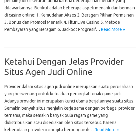
pemain judi di seluruh dunia karena beberapa hal menarik yang
ditawarkannya. Berikut adalah beberapa aspek menarik dari bermain
di casino online: 1. Kemudahan Akses 2. Beragam Pilihan Permainan
3. Bonus dan Promosi Menarik 4. Fitur Live Casino 5. Metode
Pembayaran yang Beragam 6. Jackpot Progresif…
Read More »
Ketahui Dengan Jelas Provider
Situs Agen Judi Online
Provider dalam situs agen judi online merupakan suatu perusahaan
yang berwenang untuk keluarkan perangkat lunak game judi.
Adanya provider ini merupakan kunci utama berjalannya suatu situs.
Semakin banyak situs menjalin kerja sama dengan berbagai provider
ternama, maka semakin banyak pula ragam game yang
didistribusikan atau disediakan oleh situs tersebut. Karena
keberadaan provider ini begitu berpengaruh…
Read More »