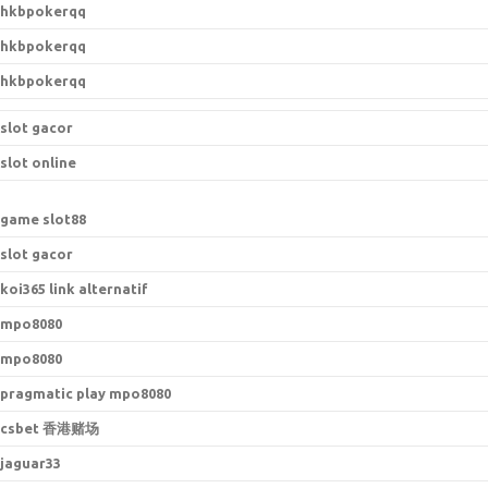
hkbpokerqq
hkbpokerqq
hkbpokerqq
slot gacor
slot online
game slot88
slot gacor
koi365 link alternatif
mpo8080
mpo8080
pragmatic play mpo8080
csbet 香港赌场
jaguar33