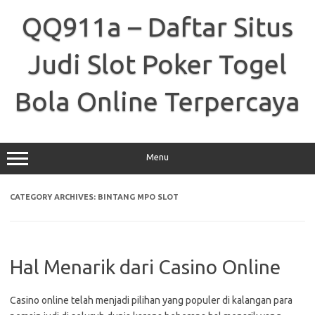
Skip
to
QQ911a – Daftar Situs
content
Judi Slot Poker Togel
Bola Online Terpercaya
Menu
CATEGORY ARCHIVES:
BINTANG MPO SLOT
Hal Menarik dari Casino Online
Casino online telah menjadi pilihan yang populer di kalangan para