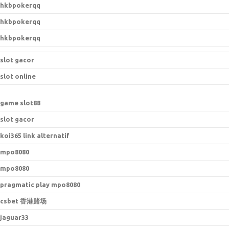
hkbpokerqq
hkbpokerqq
hkbpokerqq
slot gacor
slot online
game slot88
slot gacor
koi365 link alternatif
mpo8080
mpo8080
pragmatic play mpo8080
csbet 香港赌场
jaguar33