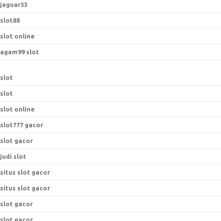
jaguar33
slot88
slot online
agam99 slot
slot
slot
slot online
slot777 gacor
slot gacor
judi slot
situs slot gacor
situs slot gacor
slot gacor
slot gacor