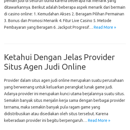
pemain judi di seluruh dunia karena beberapa hal menarik yang
ditawarkannya. Berikut adalah beberapa aspek menarik dari bermain
di casino online: 1. Kemudahan Akses 2. Beragam Pilihan Permainan
3. Bonus dan Promosi Menarik 4. Fitur Live Casino 5. Metode
Pembayaran yang Beragam 6. Jackpot Progresif…
Read More »
Ketahui Dengan Jelas Provider
Situs Agen Judi Online
Provider dalam situs agen judi online merupakan suatu perusahaan
yang berwenang untuk keluarkan perangkat lunak game judi.
Adanya provider ini merupakan kunci utama berjalannya suatu situs.
Semakin banyak situs menjalin kerja sama dengan berbagai provider
ternama, maka semakin banyak pula ragam game yang
didistribusikan atau disediakan oleh situs tersebut. Karena
keberadaan provider ini begitu berpengaruh…
Read More »