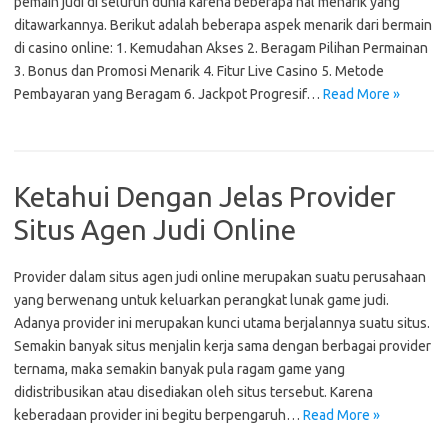
pemain judi di seluruh dunia karena beberapa hal menarik yang
ditawarkannya. Berikut adalah beberapa aspek menarik dari bermain
di casino online: 1. Kemudahan Akses 2. Beragam Pilihan Permainan
3. Bonus dan Promosi Menarik 4. Fitur Live Casino 5. Metode
Pembayaran yang Beragam 6. Jackpot Progresif…
Read More »
Ketahui Dengan Jelas Provider
Situs Agen Judi Online
Provider dalam situs agen judi online merupakan suatu perusahaan
yang berwenang untuk keluarkan perangkat lunak game judi.
Adanya provider ini merupakan kunci utama berjalannya suatu situs.
Semakin banyak situs menjalin kerja sama dengan berbagai provider
ternama, maka semakin banyak pula ragam game yang
didistribusikan atau disediakan oleh situs tersebut. Karena
keberadaan provider ini begitu berpengaruh…
Read More »