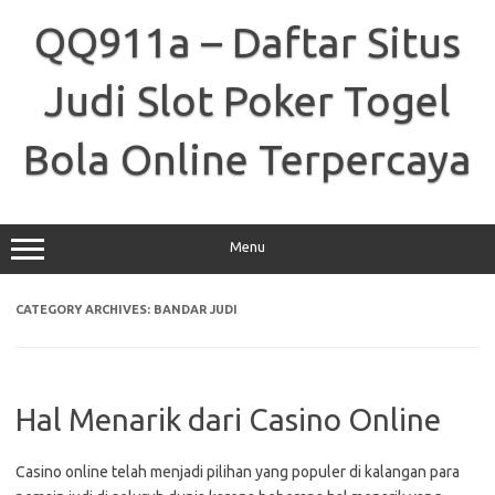
Skip
to
QQ911a – Daftar Situs
content
Judi Slot Poker Togel
Bola Online Terpercaya
Menu
CATEGORY ARCHIVES:
BANDAR JUDI
Hal Menarik dari Casino Online
Casino online telah menjadi pilihan yang populer di kalangan para