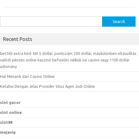
S
e
a
Recent Posts
r
c
bet365 extra kód: tét 5 dollár, pontszám 200 dollár, máskülönben eltávolítás
h
valódi pénzes online kaszinó befizetés nélküli ice casino vagy 1100 dollár
f
adomány
o
Hal Menarik dari Casino Online
r
Ketahui Dengan Jelas Provider Situs Agen Judi Online
:
slot gacor
slot online
slot88
mejavip