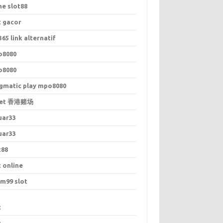
e slot88
t gacor
365 link alternatif
o8080
o8080
gmatic play mpo8080
bet 香港赌场
uar33
uar33
t88
t online
m99 slot
t