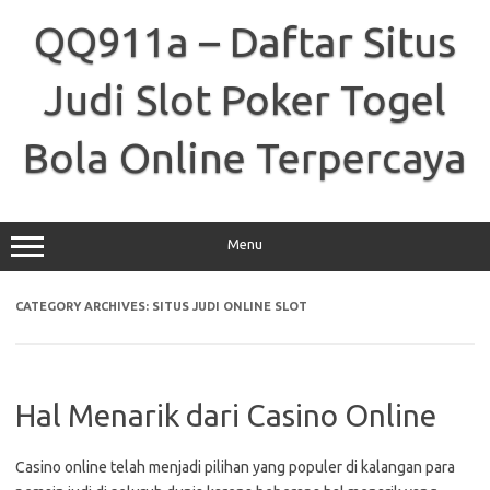
Skip
to
QQ911a – Daftar Situs
content
Judi Slot Poker Togel
Bola Online Terpercaya
Menu
CATEGORY ARCHIVES:
SITUS JUDI ONLINE SLOT
Hal Menarik dari Casino Online
Casino online telah menjadi pilihan yang populer di kalangan para