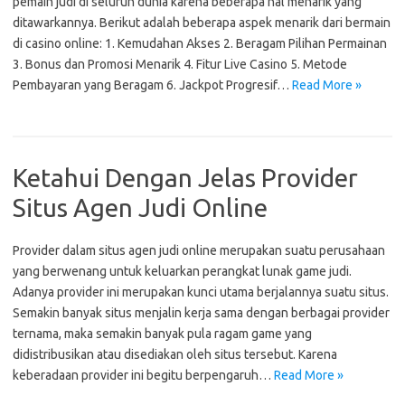
pemain judi di seluruh dunia karena beberapa hal menarik yang
ditawarkannya. Berikut adalah beberapa aspek menarik dari bermain
di casino online: 1. Kemudahan Akses 2. Beragam Pilihan Permainan
3. Bonus dan Promosi Menarik 4. Fitur Live Casino 5. Metode
Pembayaran yang Beragam 6. Jackpot Progresif…
Read More »
Ketahui Dengan Jelas Provider
Situs Agen Judi Online
Provider dalam situs agen judi online merupakan suatu perusahaan
yang berwenang untuk keluarkan perangkat lunak game judi.
Adanya provider ini merupakan kunci utama berjalannya suatu situs.
Semakin banyak situs menjalin kerja sama dengan berbagai provider
ternama, maka semakin banyak pula ragam game yang
didistribusikan atau disediakan oleh situs tersebut. Karena
keberadaan provider ini begitu berpengaruh…
Read More »