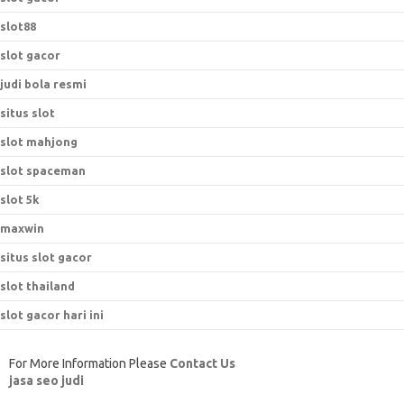
slot88
slot gacor
judi bola resmi
situs slot
slot mahjong
slot spaceman
slot 5k
maxwin
situs slot gacor
slot thailand
slot gacor hari ini
For More Information Please
Contact Us
jasa seo judi