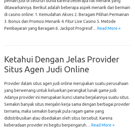
pemain judi di seluruh dunia karena beberapa hal menarik yang
ditawarkannya. Berikut adalah beberapa aspek menarik dari bermain
di casino online: 1. Kemudahan Akses 2. Beragam Pilihan Permainan
3. Bonus dan Promosi Menarik 4. Fitur Live Casino 5. Metode
Pembayaran yang Beragam 6. Jackpot Progresif…
Read More »
Ketahui Dengan Jelas Provider
Situs Agen Judi Online
Provider dalam situs agen judi online merupakan suatu perusahaan
yang berwenang untuk keluarkan perangkat lunak game judi.
Adanya provider ini merupakan kunci utama berjalannya suatu situs.
Semakin banyak situs menjalin kerja sama dengan berbagai provider
ternama, maka semakin banyak pula ragam game yang
didistribusikan atau disediakan oleh situs tersebut. Karena
keberadaan provider ini begitu berpengaruh…
Read More »