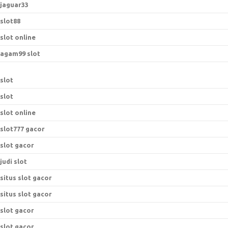
jaguar33
slot88
slot online
agam99 slot
slot
slot
slot online
slot777 gacor
slot gacor
judi slot
situs slot gacor
situs slot gacor
slot gacor
slot gacor