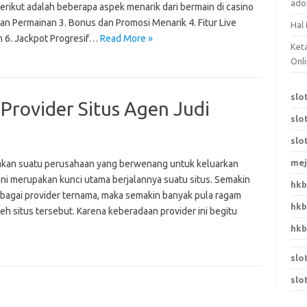
ado
rikut adalah beberapa aspek menarik dari bermain di casino
an Permainan 3. Bonus dan Promosi Menarik 4. Fitur Live
Hal 
 6. Jackpot Progresif…
Read More »
Ket
Onl
slo
Provider Situs Agen Judi
slo
slo
mej
upakan suatu perusahaan yang berwenang untuk keluarkan
ini merupakan kunci utama berjalannya suatu situs. Semakin
hk
rbagai provider ternama, maka semakin banyak pula ragam
hk
eh situs tersebut. Karena keberadaan provider ini begitu
hk
slo
slo