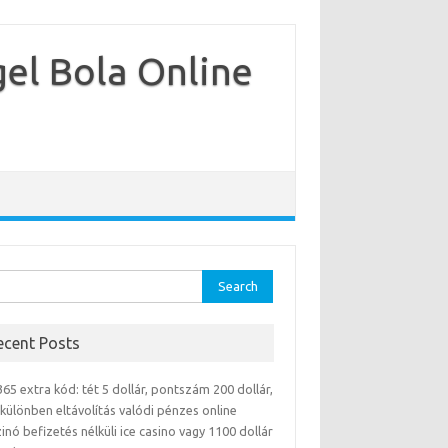
gel Bola Online
rch
ecent Posts
65 extra kód: tét 5 dollár, pontszám 200 dollár,
különben eltávolítás valódi pénzes online
inó befizetés nélküli ice casino vagy 1100 dollár