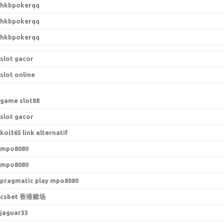
hkbpokerqq
hkbpokerqq
hkbpokerqq
slot gacor
slot online
game slot88
slot gacor
koi365 link alternatif
mpo8080
mpo8080
pragmatic play mpo8080
csbet 香港赌场
jaguar33