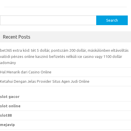
S
e
a
Recent Posts
r
c
bet365 extra kód: tét 5 dollár, pontszám 200 dollár, máskülönben eltávolítás
h
valódi pénzes online kaszinó befizetés nélküli ice casino vagy 1100 dollár
f
adomány
o
Hal Menarik dari Casino Online
r
Ketahui Dengan Jelas Provider Situs Agen Judi Online
:
slot gacor
slot online
slot88
mejavip