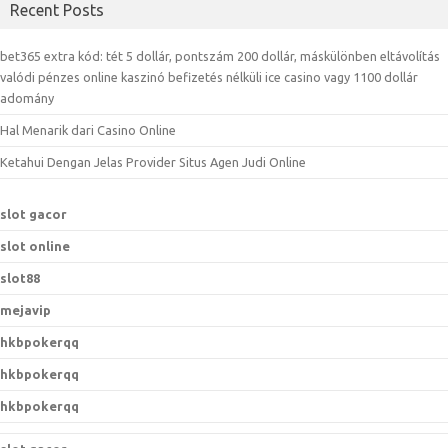
Recent Posts
r
c
bet365 extra kód: tét 5 dollár, pontszám 200 dollár, máskülönben eltávolítás
h
valódi pénzes online kaszinó befizetés nélküli ice casino vagy 1100 dollár
f
adomány
o
Hal Menarik dari Casino Online
r
Ketahui Dengan Jelas Provider Situs Agen Judi Online
:
slot gacor
slot online
slot88
mejavip
hkbpokerqq
hkbpokerqq
hkbpokerqq