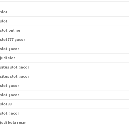
slot
slot
slot online
slot777 gacor
slot gacor
judi slot
situs slot gacor
situs slot gacor
slot gacor
slot gacor
slot88
slot gacor
judi bola resmi