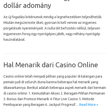
dollár adomány
Az új fogadási kritériumok mindig a legnehezebben teljesíthetők.
Miután megszerezte őket, gyorsan ki kell vennie az ingyenes
pörgetések nyereményeit. A nulla tét befizetés nélkül, teljesen
ingyenesen forog egy nyerőgépes játék, vagy néhány nyerőgép
használatával.
Hal Menarik dari Casino Online
Casino online telah menjadi pilihan yang populer di kalangan para
pemain judi di seluruh dunia karena beberapa hal menarik yang
ditawarkannya. Berikut adalah beberapa aspek menarik dari bermain
di casino online: 1. Kemudahan Akses 2. Beragam Pilihan Permainan
3. Bonus dan Promosi Menarik 4. Fitur Live Casino 5. Metode
Pembayaran yang Beragam 6. Jackpot Progresif…
Read More »