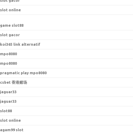
slot gacor
slot online
game slot88
slot gacor
koi365 link alternatif
mpo8080
mpo8080
pragmatic play mpo8080
csbet 香港赌场
jaguar33
jaguar33
slot88
slot online
agam99 slot