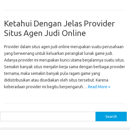
Ketahui Dengan Jelas Provider
Situs Agen Judi Online
Provider dalam situs agen judi online merupakan suatu perusahaan
yang berwenang untuk keluarkan perangkat lunak game judi.
Adanya provider ini merupakan kunci utama berjalannya suatu situs.
Semakin banyak situs menjalin kerja sama dengan berbagai provider
ternama, maka semakin banyak pula ragam game yang
didistribusikan atau disediakan oleh situs tersebut. Karena
keberadaan provider ini begitu berpengaruh…
Read More »
S
e
a