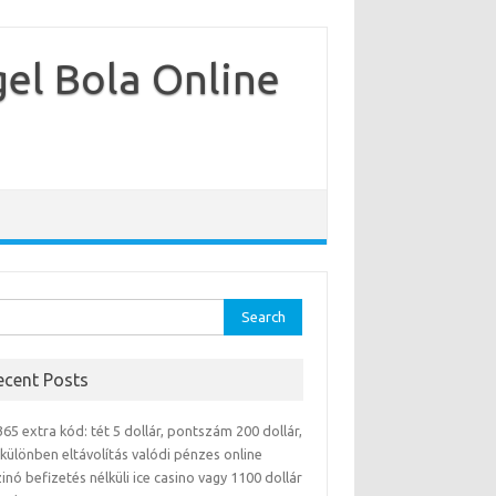
gel Bola Online
rch
ecent Posts
65 extra kód: tét 5 dollár, pontszám 200 dollár,
különben eltávolítás valódi pénzes online
inó befizetés nélküli ice casino vagy 1100 dollár