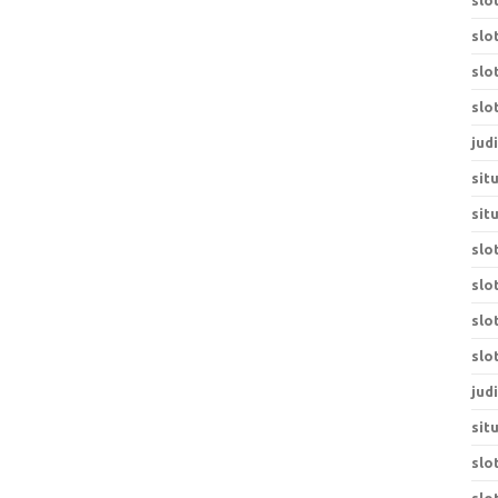
slo
slo
slo
slo
judi
sit
sit
slo
slo
slo
slo
jud
sit
slo