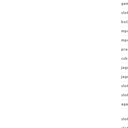
gam
slo
koi
mp
mp
pra
cs
jag
jag
slo
slo
aga
slo