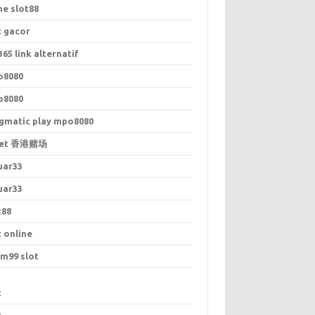
e slot88
t gacor
365 link alternatif
o8080
o8080
gmatic play mpo8080
bet 香港赌场
uar33
uar33
t88
t online
m99 slot
t