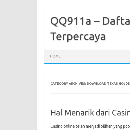
Skip
to
content
QQ911a – Daftar
Terpercaya
HOME
CATEGORY ARCHIVES:
DOWNLOAD TEXAS HOLDE
Hal Menarik dari Casi
Casino online telah menjadi pilihan yang pop