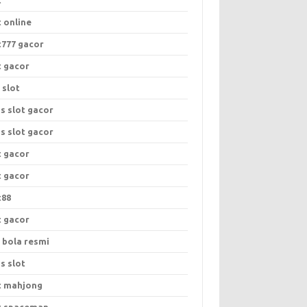
t
t online
t777 gacor
t gacor
 slot
us slot gacor
us slot gacor
t gacor
t gacor
t88
t gacor
i bola resmi
us slot
t mahjong