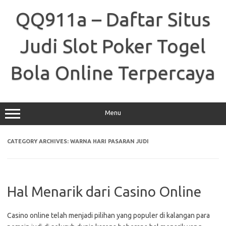
Skip
to
QQ911a – Daftar Situs
content
Judi Slot Poker Togel
Bola Online Terpercaya
Menu
CATEGORY ARCHIVES:
WARNA HARI PASARAN JUDI
Hal Menarik dari Casino Online
Casino online telah menjadi pilihan yang populer di kalangan para