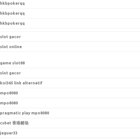
hkbpokerqq
hkbpokerqq
hkbpokerqq
slot gacor
slot online
game slot88
slot gacor
koi365 link alternatif
mpo8080
mpo8080
pragmatic play mpo8080
csbet 香港赌场
jaguar33