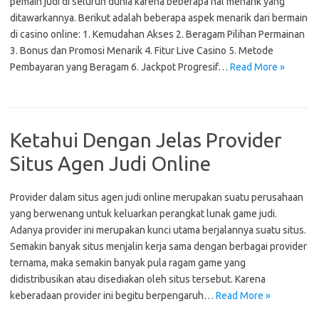
pemain judi di seluruh dunia karena beberapa hal menarik yang
ditawarkannya. Berikut adalah beberapa aspek menarik dari bermain
di casino online: 1. Kemudahan Akses 2. Beragam Pilihan Permainan
3. Bonus dan Promosi Menarik 4. Fitur Live Casino 5. Metode
Pembayaran yang Beragam 6. Jackpot Progresif…
Read More »
Ketahui Dengan Jelas Provider
Situs Agen Judi Online
Provider dalam situs agen judi online merupakan suatu perusahaan
yang berwenang untuk keluarkan perangkat lunak game judi.
Adanya provider ini merupakan kunci utama berjalannya suatu situs.
Semakin banyak situs menjalin kerja sama dengan berbagai provider
ternama, maka semakin banyak pula ragam game yang
didistribusikan atau disediakan oleh situs tersebut. Karena
keberadaan provider ini begitu berpengaruh…
Read More »