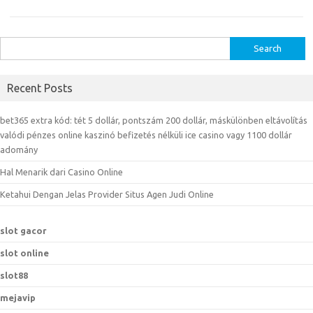
S
e
a
Recent Posts
r
c
bet365 extra kód: tét 5 dollár, pontszám 200 dollár, máskülönben eltávolítás
h
valódi pénzes online kaszinó befizetés nélküli ice casino vagy 1100 dollár
f
adomány
o
Hal Menarik dari Casino Online
r
Ketahui Dengan Jelas Provider Situs Agen Judi Online
:
slot gacor
slot online
slot88
mejavip