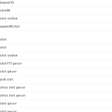
jaguar33
slot88
slot online
agam99 slot
slot
slot
slot online
slot777 gacor
slot gacor
judi slot
situs slot gacor
situs slot gacor
slot gacor
slot gacor