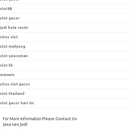
slot88
slot gacor
judi bola resmi
situs slot
slot mahjong
slot spaceman
slot 5k
maxwin
situs slot gacor
slot thailand
slot gacor hari ini
For More Information Please
Contact Us
jasa seo judi