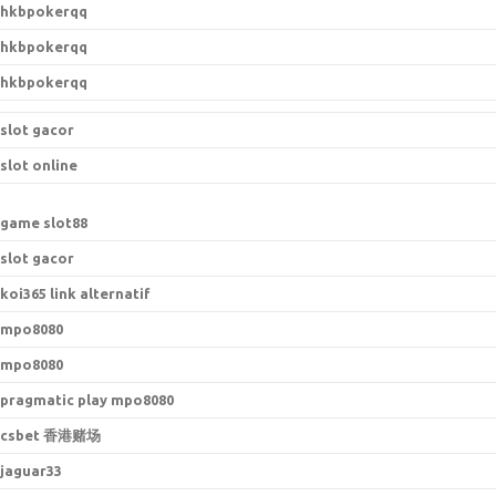
hkbpokerqq
hkbpokerqq
hkbpokerqq
slot gacor
slot online
game slot88
slot gacor
koi365 link alternatif
mpo8080
mpo8080
pragmatic play mpo8080
csbet 香港赌场
jaguar33