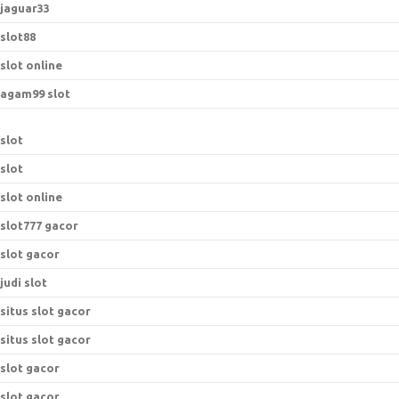
jaguar33
slot88
slot online
agam99 slot
slot
slot
slot online
slot777 gacor
slot gacor
judi slot
situs slot gacor
situs slot gacor
slot gacor
slot gacor