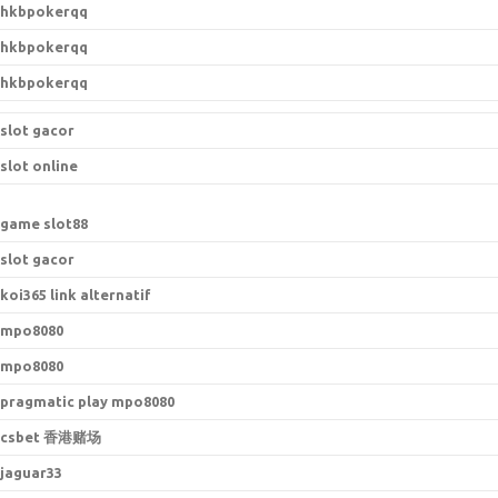
hkbpokerqq
hkbpokerqq
hkbpokerqq
slot gacor
slot online
game slot88
slot gacor
koi365 link alternatif
mpo8080
mpo8080
pragmatic play mpo8080
csbet 香港赌场
jaguar33