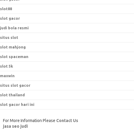
slot88
slot gacor
judi bola resmi
situs slot
slot mahjong
slot spaceman
slot 5k
maxwin
situs slot gacor
slot thailand
slot gacor hari ini
For More Information Please
Contact Us
jasa seo judi