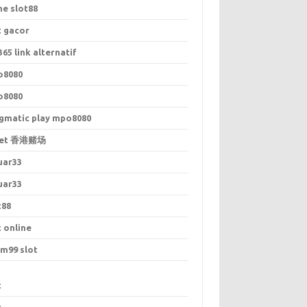
e slot88
t gacor
365 link alternatif
o8080
o8080
gmatic play mpo8080
bet 香港赌场
uar33
uar33
t88
t online
m99 slot
t