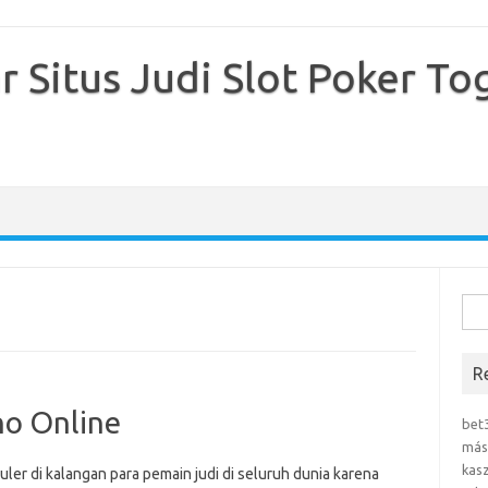
 Situs Judi Slot Poker To
Sea
for:
R
no Online
bet3
más
kasz
uler di kalangan para pemain judi di seluruh dunia karena