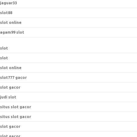
jaguar33
slot88
slot online
agam99 slot
slot
slot
slot online
slot777 gacor
slot gacor
judi slot
situs slot gacor
situs slot gacor
slot gacor
slot gacor