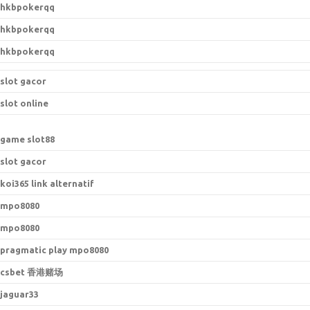
hkbpokerqq
hkbpokerqq
hkbpokerqq
slot gacor
slot online
game slot88
slot gacor
koi365 link alternatif
mpo8080
mpo8080
pragmatic play mpo8080
csbet 香港赌场
jaguar33