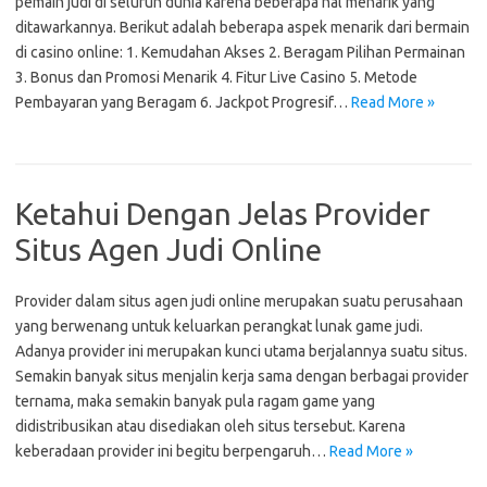
pemain judi di seluruh dunia karena beberapa hal menarik yang
ditawarkannya. Berikut adalah beberapa aspek menarik dari bermain
di casino online: 1. Kemudahan Akses 2. Beragam Pilihan Permainan
3. Bonus dan Promosi Menarik 4. Fitur Live Casino 5. Metode
Pembayaran yang Beragam 6. Jackpot Progresif…
Read More »
Ketahui Dengan Jelas Provider
Situs Agen Judi Online
Provider dalam situs agen judi online merupakan suatu perusahaan
yang berwenang untuk keluarkan perangkat lunak game judi.
Adanya provider ini merupakan kunci utama berjalannya suatu situs.
Semakin banyak situs menjalin kerja sama dengan berbagai provider
ternama, maka semakin banyak pula ragam game yang
didistribusikan atau disediakan oleh situs tersebut. Karena
keberadaan provider ini begitu berpengaruh…
Read More »