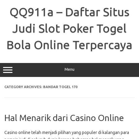
Skip
to
QQ911a – Daftar Situs
content
Judi Slot Poker Togel
Bola Online Terpercaya
Menu
CATEGORY ARCHIVES:
BANDAR TOGEL 170
Hal Menarik dari Casino Online
Casino online telah menjadi pilihan yang populer di kalangan para