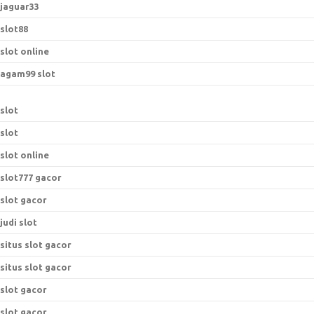
jaguar33
slot88
slot online
agam99 slot
slot
slot
slot online
slot777 gacor
slot gacor
judi slot
situs slot gacor
situs slot gacor
slot gacor
slot gacor