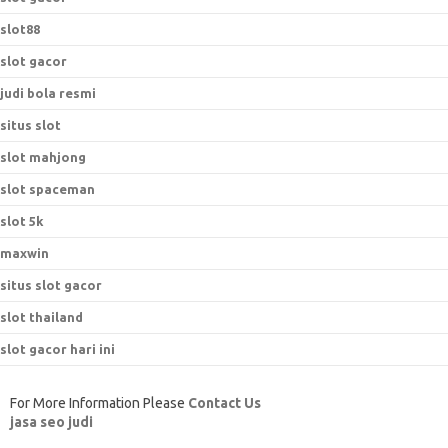
slot88
slot gacor
judi bola resmi
situs slot
slot mahjong
slot spaceman
slot 5k
maxwin
situs slot gacor
slot thailand
slot gacor hari ini
For More Information Please
Contact Us
jasa seo judi