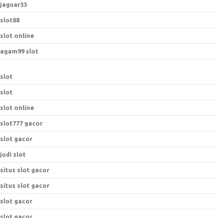
jaguar33
slot88
slot online
agam99 slot
slot
slot
slot online
slot777 gacor
slot gacor
judi slot
situs slot gacor
situs slot gacor
slot gacor
slot gacor