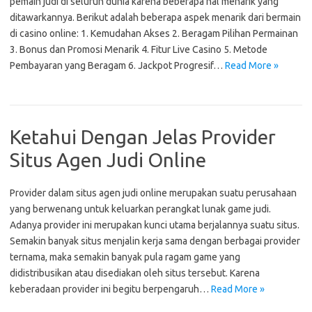
pemain judi di seluruh dunia karena beberapa hal menarik yang
ditawarkannya. Berikut adalah beberapa aspek menarik dari bermain
di casino online: 1. Kemudahan Akses 2. Beragam Pilihan Permainan
3. Bonus dan Promosi Menarik 4. Fitur Live Casino 5. Metode
Pembayaran yang Beragam 6. Jackpot Progresif…
Read More »
Ketahui Dengan Jelas Provider
Situs Agen Judi Online
Provider dalam situs agen judi online merupakan suatu perusahaan
yang berwenang untuk keluarkan perangkat lunak game judi.
Adanya provider ini merupakan kunci utama berjalannya suatu situs.
Semakin banyak situs menjalin kerja sama dengan berbagai provider
ternama, maka semakin banyak pula ragam game yang
didistribusikan atau disediakan oleh situs tersebut. Karena
keberadaan provider ini begitu berpengaruh…
Read More »