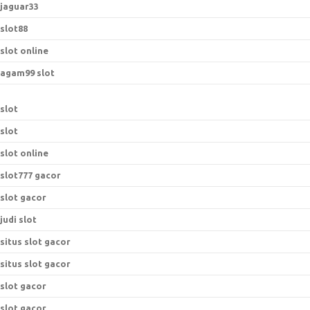
jaguar33
slot88
slot online
agam99 slot
slot
slot
slot online
slot777 gacor
slot gacor
judi slot
situs slot gacor
situs slot gacor
slot gacor
slot gacor