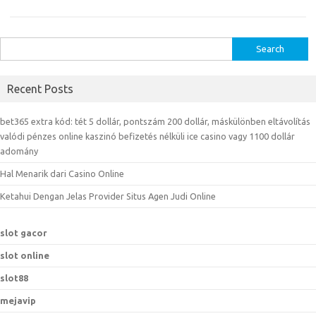
S
e
a
Recent Posts
r
c
bet365 extra kód: tét 5 dollár, pontszám 200 dollár, máskülönben eltávolítás
h
valódi pénzes online kaszinó befizetés nélküli ice casino vagy 1100 dollár
f
adomány
o
Hal Menarik dari Casino Online
r
Ketahui Dengan Jelas Provider Situs Agen Judi Online
:
slot gacor
slot online
slot88
mejavip