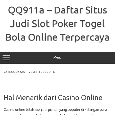
Skip
to
QQ911a – Daftar Situs
content
Judi Slot Poker Togel
Bola Online Terpercaya
Menu
CATEGORY ARCHIVES:
SITUS JUDI 47
Hal Menarik dari Casino Online
Casino online telah menjadi pilihan yang populer di kalangan para