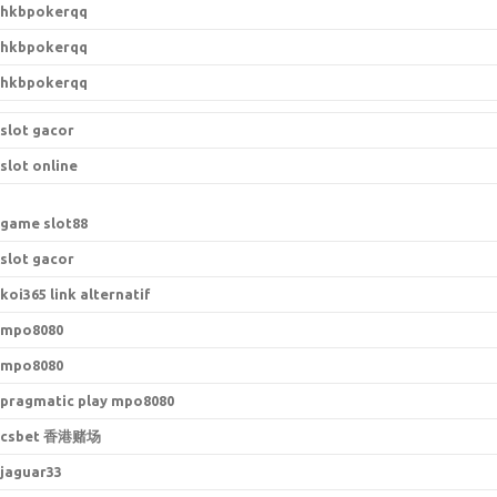
hkbpokerqq
hkbpokerqq
hkbpokerqq
slot gacor
slot online
game slot88
slot gacor
koi365 link alternatif
mpo8080
mpo8080
pragmatic play mpo8080
csbet 香港赌场
jaguar33