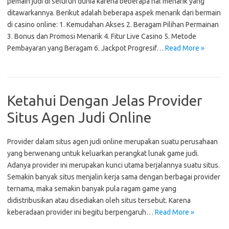
pemain judi di seluruh dunia karena beberapa hal menarik yang
ditawarkannya. Berikut adalah beberapa aspek menarik dari bermain
di casino online: 1. Kemudahan Akses 2. Beragam Pilihan Permainan
3. Bonus dan Promosi Menarik 4. Fitur Live Casino 5. Metode
Pembayaran yang Beragam 6. Jackpot Progresif…
Read More »
Ketahui Dengan Jelas Provider
Situs Agen Judi Online
Provider dalam situs agen judi online merupakan suatu perusahaan
yang berwenang untuk keluarkan perangkat lunak game judi.
Adanya provider ini merupakan kunci utama berjalannya suatu situs.
Semakin banyak situs menjalin kerja sama dengan berbagai provider
ternama, maka semakin banyak pula ragam game yang
didistribusikan atau disediakan oleh situs tersebut. Karena
keberadaan provider ini begitu berpengaruh…
Read More »