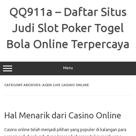
Skip
to
QQ911a – Daftar Situs
content
Judi Slot Poker Togel
Bola Online Terpercaya
Menu
CATEGORY ARCHIVES:
AGEN LIVE CASINO ONLINE
Hal Menarik dari Casino Online
Casino online telah menjadi pilihan yang populer di kalangan para