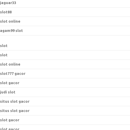
jaguar33
slot88
slot online
agam99 slot
slot
slot
slot online
slot777 gacor
slot gacor
judi slot
situs slot gacor
situs slot gacor
slot gacor
slot gacor