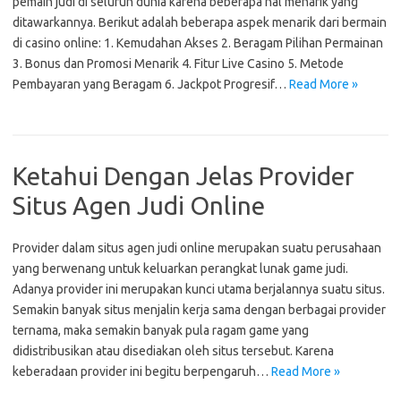
pemain judi di seluruh dunia karena beberapa hal menarik yang
ditawarkannya. Berikut adalah beberapa aspek menarik dari bermain
di casino online: 1. Kemudahan Akses 2. Beragam Pilihan Permainan
3. Bonus dan Promosi Menarik 4. Fitur Live Casino 5. Metode
Pembayaran yang Beragam 6. Jackpot Progresif…
Read More »
Ketahui Dengan Jelas Provider
Situs Agen Judi Online
Provider dalam situs agen judi online merupakan suatu perusahaan
yang berwenang untuk keluarkan perangkat lunak game judi.
Adanya provider ini merupakan kunci utama berjalannya suatu situs.
Semakin banyak situs menjalin kerja sama dengan berbagai provider
ternama, maka semakin banyak pula ragam game yang
didistribusikan atau disediakan oleh situs tersebut. Karena
keberadaan provider ini begitu berpengaruh…
Read More »