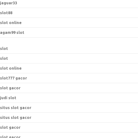
jaguar33
slot88
slot online
agam99 slot
slot
slot
slot online
slot777 gacor
slot gacor
judi slot
situs slot gacor
situs slot gacor
slot gacor
slot gacor