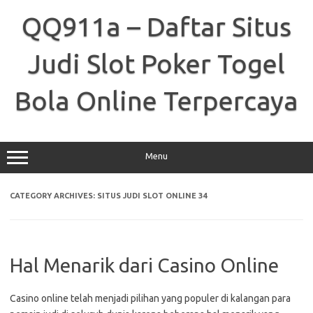
Skip
to
QQ911a – Daftar Situs
content
Judi Slot Poker Togel
Bola Online Terpercaya
Menu
CATEGORY ARCHIVES:
SITUS JUDI SLOT ONLINE 34
Hal Menarik dari Casino Online
Casino online telah menjadi pilihan yang populer di kalangan para