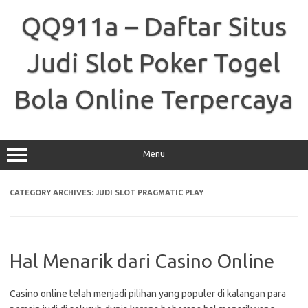
Skip
to
QQ911a – Daftar Situs
content
Judi Slot Poker Togel
Bola Online Terpercaya
Menu
CATEGORY ARCHIVES:
JUDI SLOT PRAGMATIC PLAY
Hal Menarik dari Casino Online
Casino online telah menjadi pilihan yang populer di kalangan para