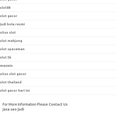
slot88
slot gacor
judi bola resmi
situs slot
slot mahjong
slot spaceman
slot 5k
maxwin
situs slot gacor
slot thailand
slot gacor hari ini
For More Information Please
Contact Us
jasa seo judi