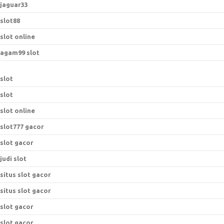
jaguar33
slot88
slot online
agam99 slot
slot
slot
slot online
slot777 gacor
slot gacor
judi slot
situs slot gacor
situs slot gacor
slot gacor
slot gacor