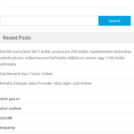
S
e
a
Recent Posts
r
c
bet365 extra kód: tét 5 dollár, pontszám 200 dollár, máskülönben eltávolítás
h
valódi pénzes online kaszinó befizetés nélküli ice casino vagy 1100 dollár
f
adomány
o
Hal Menarik dari Casino Online
r
Ketahui Dengan Jelas Provider Situs Agen Judi Online
:
slot gacor
slot online
slot88
mejavip