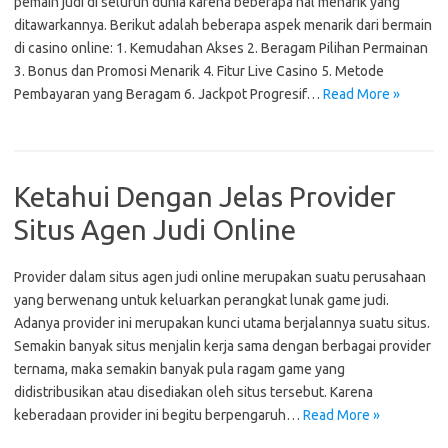
pemain judi di seluruh dunia karena beberapa hal menarik yang
ditawarkannya. Berikut adalah beberapa aspek menarik dari bermain
di casino online: 1. Kemudahan Akses 2. Beragam Pilihan Permainan
3. Bonus dan Promosi Menarik 4. Fitur Live Casino 5. Metode
Pembayaran yang Beragam 6. Jackpot Progresif…
Read More »
Ketahui Dengan Jelas Provider
Situs Agen Judi Online
Provider dalam situs agen judi online merupakan suatu perusahaan
yang berwenang untuk keluarkan perangkat lunak game judi.
Adanya provider ini merupakan kunci utama berjalannya suatu situs.
Semakin banyak situs menjalin kerja sama dengan berbagai provider
ternama, maka semakin banyak pula ragam game yang
didistribusikan atau disediakan oleh situs tersebut. Karena
keberadaan provider ini begitu berpengaruh…
Read More »