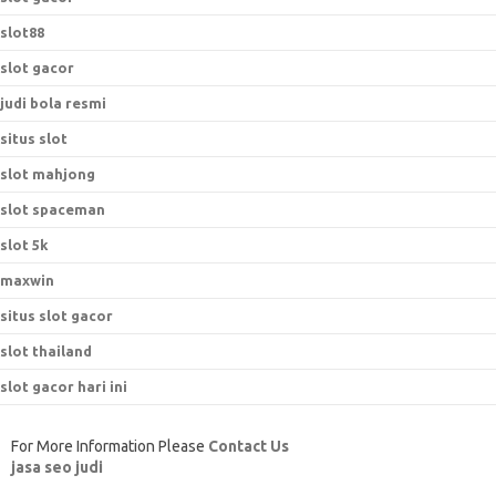
slot88
slot gacor
judi bola resmi
situs slot
slot mahjong
slot spaceman
slot 5k
maxwin
situs slot gacor
slot thailand
slot gacor hari ini
For More Information Please
Contact Us
jasa seo judi