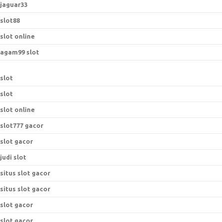
jaguar33
slot88
slot online
agam99 slot
slot
slot
slot online
slot777 gacor
slot gacor
judi slot
situs slot gacor
situs slot gacor
slot gacor
slot gacor