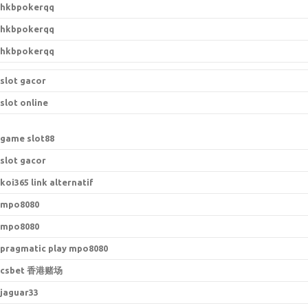
hkbpokerqq
hkbpokerqq
hkbpokerqq
slot gacor
slot online
game slot88
slot gacor
koi365 link alternatif
mpo8080
mpo8080
pragmatic play mpo8080
csbet 香港赌场
jaguar33