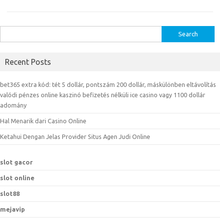
S
e
a
Recent Posts
r
c
bet365 extra kód: tét 5 dollár, pontszám 200 dollár, máskülönben eltávolítás
h
valódi pénzes online kaszinó befizetés nélküli ice casino vagy 1100 dollár
f
adomány
o
Hal Menarik dari Casino Online
r
Ketahui Dengan Jelas Provider Situs Agen Judi Online
:
slot gacor
slot online
slot88
mejavip