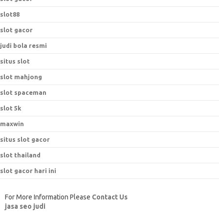
slot88
slot gacor
judi bola resmi
situs slot
slot mahjong
slot spaceman
slot 5k
maxwin
situs slot gacor
slot thailand
slot gacor hari ini
For More Information Please
Contact Us
jasa seo judi