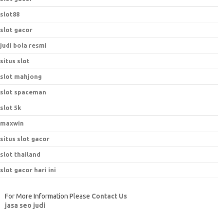
slot88
slot gacor
judi bola resmi
situs slot
slot mahjong
slot spaceman
slot 5k
maxwin
situs slot gacor
slot thailand
slot gacor hari ini
For More Information Please
Contact Us
jasa seo judi