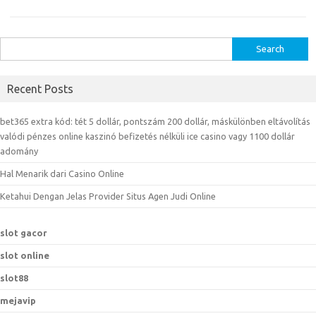
S
e
a
Recent Posts
r
c
bet365 extra kód: tét 5 dollár, pontszám 200 dollár, máskülönben eltávolítás
h
valódi pénzes online kaszinó befizetés nélküli ice casino vagy 1100 dollár
f
adomány
o
Hal Menarik dari Casino Online
r
Ketahui Dengan Jelas Provider Situs Agen Judi Online
:
slot gacor
slot online
slot88
mejavip