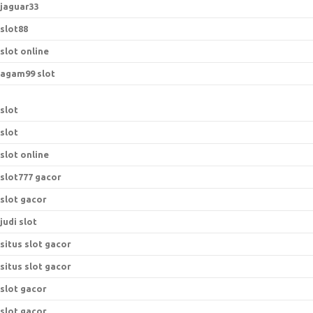
jaguar33
slot88
slot online
agam99 slot
slot
slot
slot online
slot777 gacor
slot gacor
judi slot
situs slot gacor
situs slot gacor
slot gacor
slot gacor