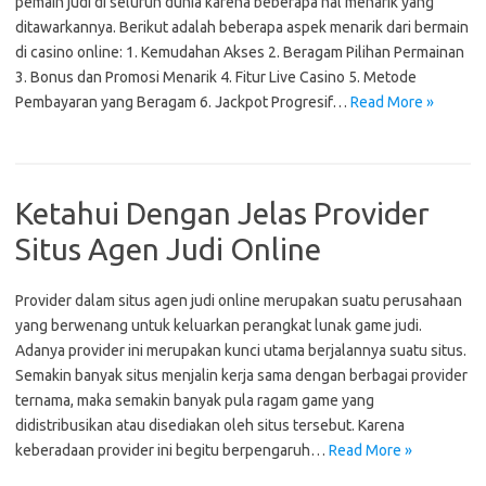
pemain judi di seluruh dunia karena beberapa hal menarik yang
ditawarkannya. Berikut adalah beberapa aspek menarik dari bermain
di casino online: 1. Kemudahan Akses 2. Beragam Pilihan Permainan
3. Bonus dan Promosi Menarik 4. Fitur Live Casino 5. Metode
Pembayaran yang Beragam 6. Jackpot Progresif…
Read More »
Ketahui Dengan Jelas Provider
Situs Agen Judi Online
Provider dalam situs agen judi online merupakan suatu perusahaan
yang berwenang untuk keluarkan perangkat lunak game judi.
Adanya provider ini merupakan kunci utama berjalannya suatu situs.
Semakin banyak situs menjalin kerja sama dengan berbagai provider
ternama, maka semakin banyak pula ragam game yang
didistribusikan atau disediakan oleh situs tersebut. Karena
keberadaan provider ini begitu berpengaruh…
Read More »