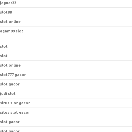
jaguar33
slot88
slot online
agam99 slot
slot
slot
slot online
slot777 gacor
slot gacor
judi slot
situs slot gacor
situs slot gacor
slot gacor
slot gacor