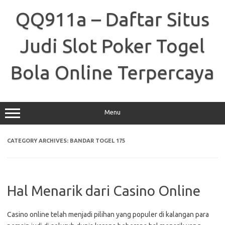
Skip
to
QQ911a – Daftar Situs
content
Judi Slot Poker Togel
Bola Online Terpercaya
Menu
CATEGORY ARCHIVES:
BANDAR TOGEL 175
Hal Menarik dari Casino Online
Casino online telah menjadi pilihan yang populer di kalangan para