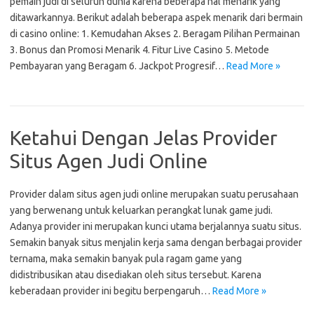
pemain judi di seluruh dunia karena beberapa hal menarik yang
ditawarkannya. Berikut adalah beberapa aspek menarik dari bermain
di casino online: 1. Kemudahan Akses 2. Beragam Pilihan Permainan
3. Bonus dan Promosi Menarik 4. Fitur Live Casino 5. Metode
Pembayaran yang Beragam 6. Jackpot Progresif…
Read More »
Ketahui Dengan Jelas Provider
Situs Agen Judi Online
Provider dalam situs agen judi online merupakan suatu perusahaan
yang berwenang untuk keluarkan perangkat lunak game judi.
Adanya provider ini merupakan kunci utama berjalannya suatu situs.
Semakin banyak situs menjalin kerja sama dengan berbagai provider
ternama, maka semakin banyak pula ragam game yang
didistribusikan atau disediakan oleh situs tersebut. Karena
keberadaan provider ini begitu berpengaruh…
Read More »