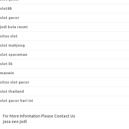
slot88
slot gacor
judi bola resmi
situs slot
slot mahjong
slot spaceman
slot 5k
maxwin
situs slot gacor
slot thailand
slot gacor hari ini
For More Information Please
Contact Us
jasa seo judi