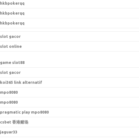
hkbpokerqq
hkbpokerqq
hkbpokerqq
slot gacor
slot online
game slot88
slot gacor
koi365 link alternatif
mpo8080
mpo8080
pragmatic play mpo8080
csbet 香港赌场
jaguar33