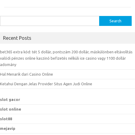
S
e
a
Recent Posts
r
c
bet365 extra kód: tét 5 dollár, pontszám 200 dollár, máskülönben eltávolítás
h
valódi pénzes online kaszinó befizetés nélküli ice casino vagy 1100 dollár
f
adomány
o
Hal Menarik dari Casino Online
r
Ketahui Dengan Jelas Provider Situs Agen Judi Online
:
slot gacor
slot online
slot88
mejavip