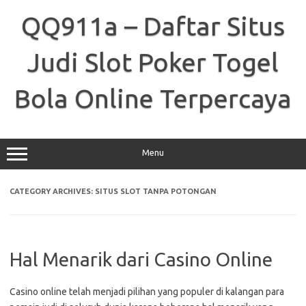
Skip
to
QQ911a – Daftar Situs
content
Judi Slot Poker Togel
Bola Online Terpercaya
Menu
CATEGORY ARCHIVES:
SITUS SLOT TANPA POTONGAN
Hal Menarik dari Casino Online
Casino online telah menjadi pilihan yang populer di kalangan para