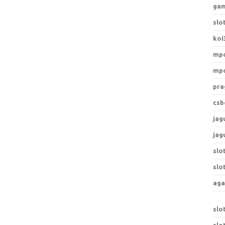
gam
slo
koi
mp
mp
pra
cs
jag
jag
slo
slo
aga
slo