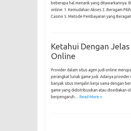
beberapa hal menarik yang ditawarkannya. Be
online: 1. Kemudahan Akses 2. Beragam Pilih
Casino 5. Metode Pembayaran yang Beragam
Ketahui Dengan Jelas 
Online
Provider dalam situs agen judi online mer
perangkat lunak game judi. Adanya provider 
banyak situs menjalin kerja sama dengan be
game yang didistribusikan atau disediakan ol
berpengaruh…
Read More »