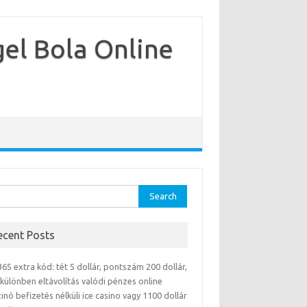
gel Bola Online
rch
ecent Posts
65 extra kód: tét 5 dollár, pontszám 200 dollár,
különben eltávolítás valódi pénzes online
inó befizetés nélküli ice casino vagy 1100 dollár