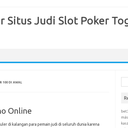
 Situs Judi Slot Poker To
Sea
 100 DI AWAL
for:
R
no Online
bet3
más
kasz
uler di kalangan para pemain judi di seluruh dunia karena