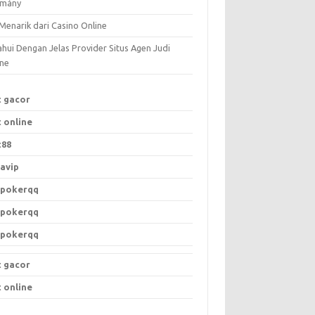
mány
Menarik dari Casino Online
ahui Dengan Jelas Provider Situs Agen Judi
ine
t gacor
t online
t88
avip
bpokerqq
bpokerqq
bpokerqq
t gacor
t online