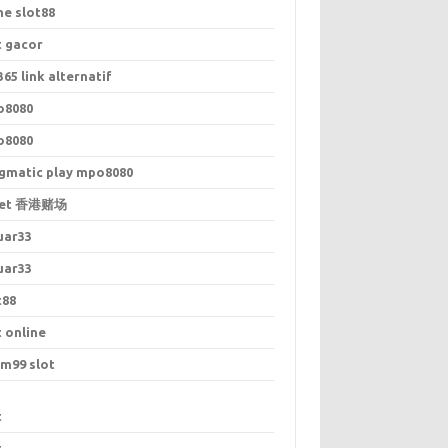
e slot88
t gacor
365 link alternatif
o8080
o8080
gmatic play mpo8080
bet 香港赌场
uar33
uar33
t88
t online
m99 slot
t