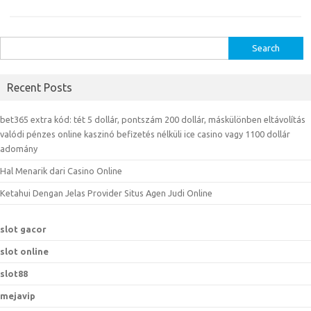
S
e
a
Recent Posts
r
c
bet365 extra kód: tét 5 dollár, pontszám 200 dollár, máskülönben eltávolítás
h
valódi pénzes online kaszinó befizetés nélküli ice casino vagy 1100 dollár
f
adomány
o
Hal Menarik dari Casino Online
r
Ketahui Dengan Jelas Provider Situs Agen Judi Online
:
slot gacor
slot online
slot88
mejavip