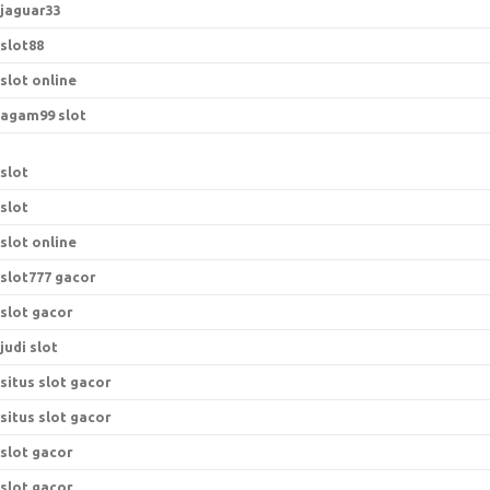
jaguar33
slot88
slot online
agam99 slot
slot
slot
slot online
slot777 gacor
slot gacor
judi slot
situs slot gacor
situs slot gacor
slot gacor
slot gacor