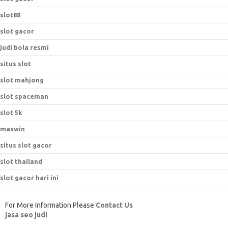
slot88
slot gacor
judi bola resmi
situs slot
slot mahjong
slot spaceman
slot 5k
maxwin
situs slot gacor
slot thailand
slot gacor hari ini
For More Information Please
Contact Us
jasa seo judi