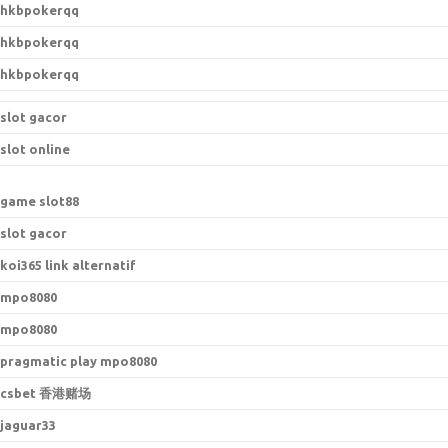
hkbpokerqq
hkbpokerqq
hkbpokerqq
slot gacor
slot online
game slot88
slot gacor
koi365 link alternatif
mpo8080
mpo8080
pragmatic play mpo8080
csbet 香港赌场
jaguar33