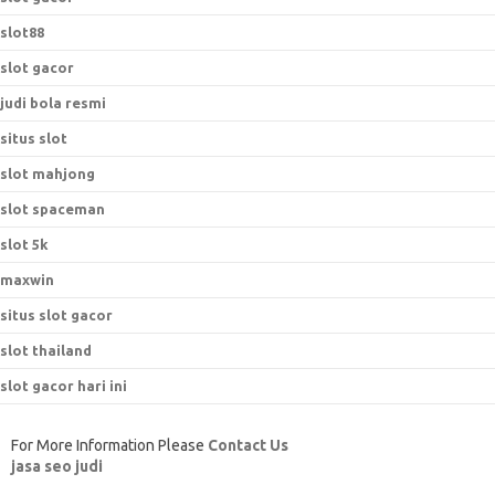
slot88
slot gacor
judi bola resmi
situs slot
slot mahjong
slot spaceman
slot 5k
maxwin
situs slot gacor
slot thailand
slot gacor hari ini
For More Information Please
Contact Us
jasa seo judi