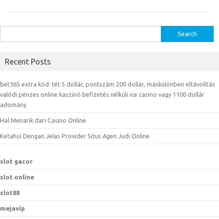
S
e
a
Recent Posts
r
c
bet365 extra kód: tét 5 dollár, pontszám 200 dollár, máskülönben eltávolítás
h
valódi pénzes online kaszinó befizetés nélküli ice casino vagy 1100 dollár
f
adomány
o
Hal Menarik dari Casino Online
r
Ketahui Dengan Jelas Provider Situs Agen Judi Online
:
slot gacor
slot online
slot88
mejavip