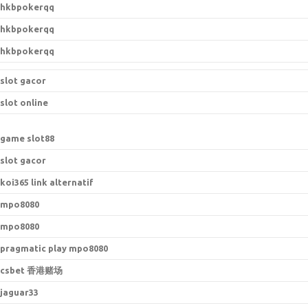
hkbpokerqq
hkbpokerqq
hkbpokerqq
slot gacor
slot online
game slot88
slot gacor
koi365 link alternatif
mpo8080
mpo8080
pragmatic play mpo8080
csbet 香港赌场
jaguar33