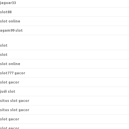
jaguar33
slot88
slot online
agam99 slot
slot
slot
slot online
slot777 gacor
slot gacor
judi slot
situs slot gacor
situs slot gacor
slot gacor
slot gacor