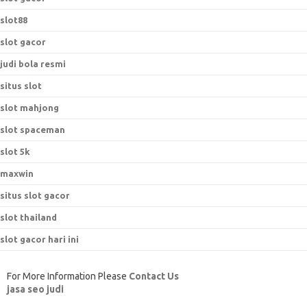
slot88
slot gacor
judi bola resmi
situs slot
slot mahjong
slot spaceman
slot 5k
maxwin
situs slot gacor
slot thailand
slot gacor hari ini
For More Information Please
Contact Us
jasa seo judi