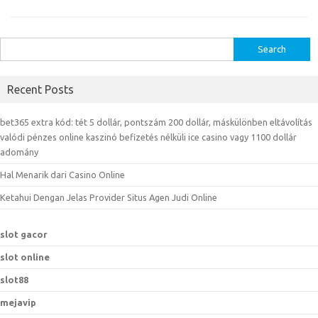
S
e
a
Recent Posts
r
c
bet365 extra kód: tét 5 dollár, pontszám 200 dollár, máskülönben eltávolítás
h
valódi pénzes online kaszinó befizetés nélküli ice casino vagy 1100 dollár
f
adomány
o
Hal Menarik dari Casino Online
r
Ketahui Dengan Jelas Provider Situs Agen Judi Online
:
slot gacor
slot online
slot88
mejavip