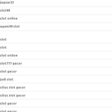
jaguar33
slot88
slot online
agam99 slot
slot
slot
slot online
slot777 gacor
slot gacor
judi slot
situs slot gacor
situs slot gacor
slot gacor
slot gacor