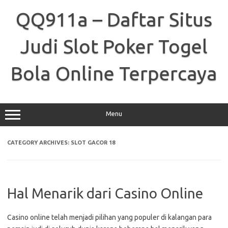
Skip
to
QQ911a – Daftar Situs
content
Judi Slot Poker Togel
Bola Online Terpercaya
Menu
CATEGORY ARCHIVES:
SLOT GACOR 18
Hal Menarik dari Casino Online
Casino online telah menjadi pilihan yang populer di kalangan para