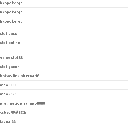
hkbpokerqq
hkbpokerqq
hkbpokerqq
slot gacor
slot online
game slot88
slot gacor
koi365 link alternatif
mpo8080
mpo8080
pragmatic play mpo8080
csbet 香港赌场
jaguar33