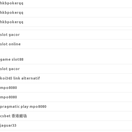
hkbpokerqq
hkbpokerqq
hkbpokerqq
slot gacor
slot online
game slot88
slot gacor
koi365 link alternatif
mpo8080
mpo8080
pragmatic play mpo8080
csbet 香港赌场
jaguar33