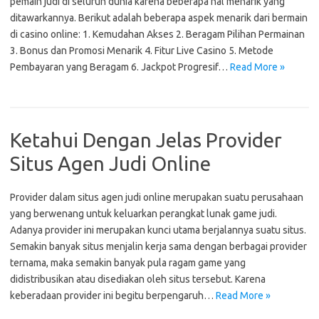
pemain judi di seluruh dunia karena beberapa hal menarik yang
ditawarkannya. Berikut adalah beberapa aspek menarik dari bermain
di casino online: 1. Kemudahan Akses 2. Beragam Pilihan Permainan
3. Bonus dan Promosi Menarik 4. Fitur Live Casino 5. Metode
Pembayaran yang Beragam 6. Jackpot Progresif…
Read More »
Ketahui Dengan Jelas Provider
Situs Agen Judi Online
Provider dalam situs agen judi online merupakan suatu perusahaan
yang berwenang untuk keluarkan perangkat lunak game judi.
Adanya provider ini merupakan kunci utama berjalannya suatu situs.
Semakin banyak situs menjalin kerja sama dengan berbagai provider
ternama, maka semakin banyak pula ragam game yang
didistribusikan atau disediakan oleh situs tersebut. Karena
keberadaan provider ini begitu berpengaruh…
Read More »