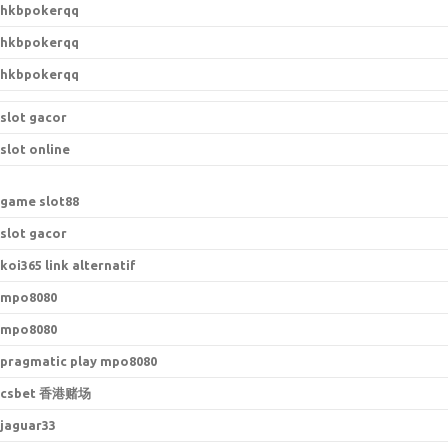
hkbpokerqq
hkbpokerqq
hkbpokerqq
slot gacor
slot online
game slot88
slot gacor
koi365 link alternatif
mpo8080
mpo8080
pragmatic play mpo8080
csbet 香港赌场
jaguar33