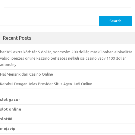
S
e
a
Recent Posts
r
c
bet365 extra kód: tét 5 dollár, pontszám 200 dollár, máskülönben eltávolítás
h
valódi pénzes online kaszinó befizetés nélküli ice casino vagy 1100 dollár
f
adomány
o
Hal Menarik dari Casino Online
r
Ketahui Dengan Jelas Provider Situs Agen Judi Online
:
slot gacor
slot online
slot88
mejavip