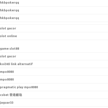
hkbpokerqq
hkbpokerqq
hkbpokerqq
slot gacor
slot online
game slot88
slot gacor
koi365 link alternatif
mpo8080
mpo8080
pragmatic play mpo8080
csbet 香港赌场
jaguar33