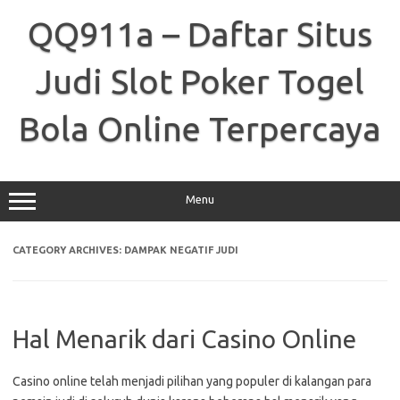
Skip
to
QQ911a – Daftar Situs
content
Judi Slot Poker Togel
Bola Online Terpercaya
Menu
CATEGORY ARCHIVES:
DAMPAK NEGATIF JUDI
Hal Menarik dari Casino Online
Casino online telah menjadi pilihan yang populer di kalangan para