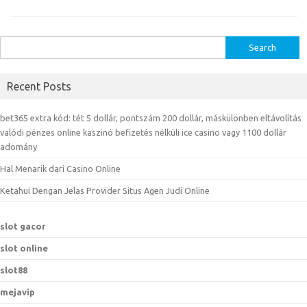
S
e
a
Recent Posts
r
c
bet365 extra kód: tét 5 dollár, pontszám 200 dollár, máskülönben eltávolítás
h
valódi pénzes online kaszinó befizetés nélküli ice casino vagy 1100 dollár
f
adomány
o
Hal Menarik dari Casino Online
r
Ketahui Dengan Jelas Provider Situs Agen Judi Online
:
slot gacor
slot online
slot88
mejavip