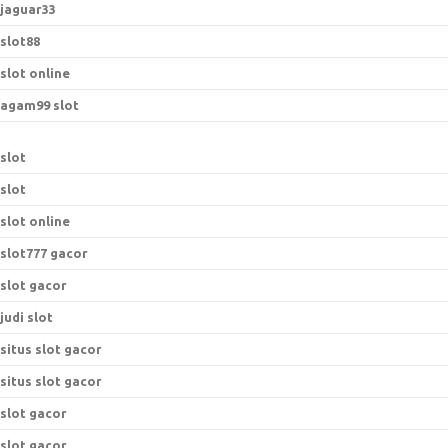
jaguar33
slot88
slot online
agam99 slot
slot
slot
slot online
slot777 gacor
slot gacor
judi slot
situs slot gacor
situs slot gacor
slot gacor
slot gacor