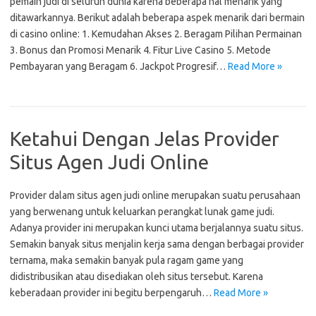
pemain judi di seluruh dunia karena beberapa hal menarik yang
ditawarkannya. Berikut adalah beberapa aspek menarik dari bermain
di casino online: 1. Kemudahan Akses 2. Beragam Pilihan Permainan
3. Bonus dan Promosi Menarik 4. Fitur Live Casino 5. Metode
Pembayaran yang Beragam 6. Jackpot Progresif…
Read More »
Ketahui Dengan Jelas Provider
Situs Agen Judi Online
Provider dalam situs agen judi online merupakan suatu perusahaan
yang berwenang untuk keluarkan perangkat lunak game judi.
Adanya provider ini merupakan kunci utama berjalannya suatu situs.
Semakin banyak situs menjalin kerja sama dengan berbagai provider
ternama, maka semakin banyak pula ragam game yang
didistribusikan atau disediakan oleh situs tersebut. Karena
keberadaan provider ini begitu berpengaruh…
Read More »