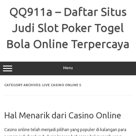
Skip
to
QQ911a – Daftar Situs
content
Judi Slot Poker Togel
Bola Online Terpercaya
Menu
CATEGORY ARCHIVES:
LIVE CASINO ONLINE 5
Hal Menarik dari Casino Online
Casino online telah menjadi pilihan yang populer di kalangan para