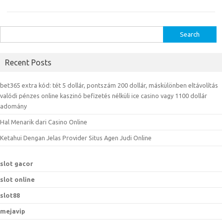
S
e
a
Recent Posts
r
c
bet365 extra kód: tét 5 dollár, pontszám 200 dollár, máskülönben eltávolítás
h
valódi pénzes online kaszinó befizetés nélküli ice casino vagy 1100 dollár
f
adomány
o
Hal Menarik dari Casino Online
r
Ketahui Dengan Jelas Provider Situs Agen Judi Online
:
slot gacor
slot online
slot88
mejavip