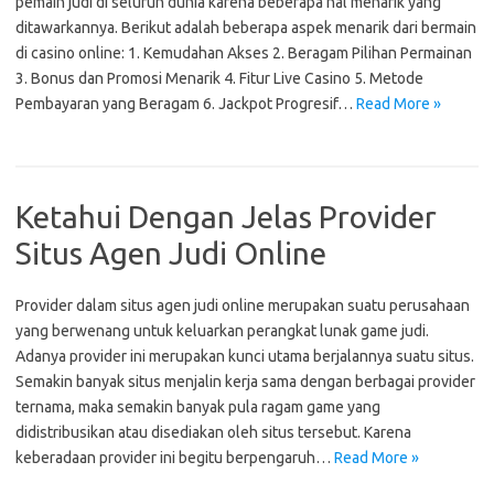
pemain judi di seluruh dunia karena beberapa hal menarik yang
ditawarkannya. Berikut adalah beberapa aspek menarik dari bermain
di casino online: 1. Kemudahan Akses 2. Beragam Pilihan Permainan
3. Bonus dan Promosi Menarik 4. Fitur Live Casino 5. Metode
Pembayaran yang Beragam 6. Jackpot Progresif…
Read More »
Ketahui Dengan Jelas Provider
Situs Agen Judi Online
Provider dalam situs agen judi online merupakan suatu perusahaan
yang berwenang untuk keluarkan perangkat lunak game judi.
Adanya provider ini merupakan kunci utama berjalannya suatu situs.
Semakin banyak situs menjalin kerja sama dengan berbagai provider
ternama, maka semakin banyak pula ragam game yang
didistribusikan atau disediakan oleh situs tersebut. Karena
keberadaan provider ini begitu berpengaruh…
Read More »