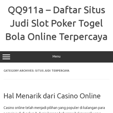
Skip
to
QQ911a – Daftar Situs
content
Judi Slot Poker Togel
Bola Online Terpercaya
Menu
CATEGORY ARCHIVES:
SITUS JUDI TERPERCAYA
Hal Menarik dari Casino Online
Casino online telah menjadi pilihan yang populer di kalangan para