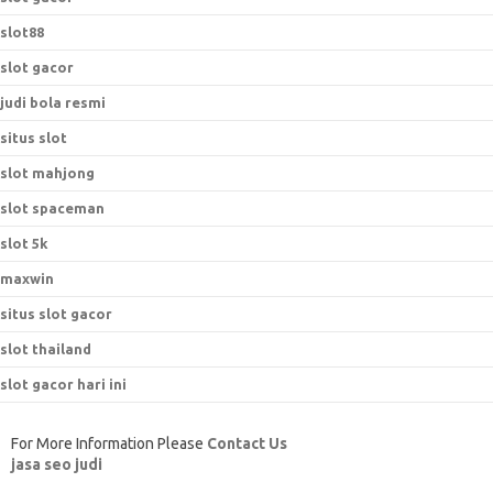
slot88
slot gacor
judi bola resmi
situs slot
slot mahjong
slot spaceman
slot 5k
maxwin
situs slot gacor
slot thailand
slot gacor hari ini
For More Information Please
Contact Us
jasa seo judi