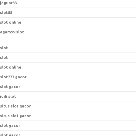
jaguar33
slot88
slot online
agam99 slot
slot
slot
slot online
slot777 gacor
slot gacor
judi slot
situs slot gacor
situs slot gacor
slot gacor
slot gacor