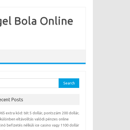
gel Bola Online
rch
ecent Posts
65 extra kód: tét 5 dollár, pontszám 200 dollár,
különben eltávolítás valódi pénzes online
inó befizetés nélküli ice casino vagy 1100 dollár