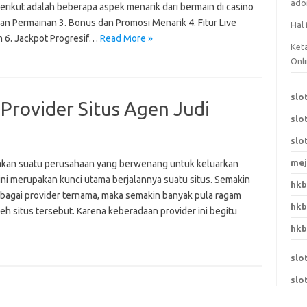
ado
rikut adalah beberapa aspek menarik dari bermain di casino
an Permainan 3. Bonus dan Promosi Menarik 4. Fitur Live
Hal 
 6. Jackpot Progresif…
Read More »
Ket
Onl
slo
Provider Situs Agen Judi
slo
slo
mej
upakan suatu perusahaan yang berwenang untuk keluarkan
ini merupakan kunci utama berjalannya suatu situs. Semakin
hk
rbagai provider ternama, maka semakin banyak pula ragam
hk
eh situs tersebut. Karena keberadaan provider ini begitu
hk
slo
slo