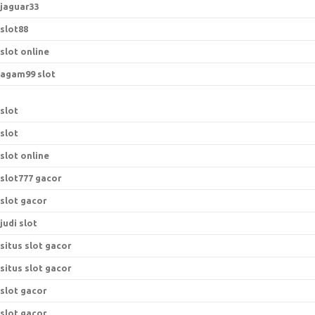
jaguar33
slot88
slot online
agam99 slot
slot
slot
slot online
slot777 gacor
slot gacor
judi slot
situs slot gacor
situs slot gacor
slot gacor
slot gacor